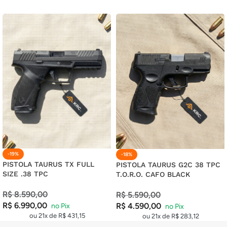
-19%
-18%
PISTOLA TAURUS TX FULL
PISTOLA TAURUS G2C 38 TPC
SIZE .38 TPC
T.O.R.O. CAFO BLACK
R$
8.590,00
R$
5.590,00
R$
6.990,00
R$
4.590,00
ou 21x de
R$
431,15
ou 21x de
R$
283,12