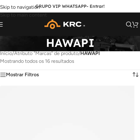
GRUPO VIP WHATSAPP
- Entrar!
Skip to navigation
Skip to main content
HAWAPI
Início
/
Atributo "Marcas" de produto
/
HAWAPI
Mostrando todos os 16 resultados
Mostrar Filtros