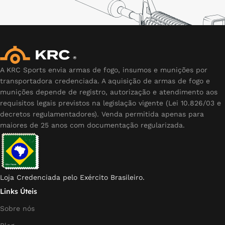
A KRC Sports envia armas de fogo, insumos e munições por
transportadora credenciada. A aquisição de armas de fogo e
munições depende de registro, autorização e atendimento aos
requisitos legais previstos na legislação vigente (Lei 10.826/03 e
decretos regulamentadores). Venda permitida apenas para
maiores de 25 anos com documentação regularizada.
Loja Credenciada pelo Exército Brasileiro.
Links Úteis
Sobre nós