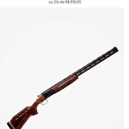
ou 21x de
R$
919,05