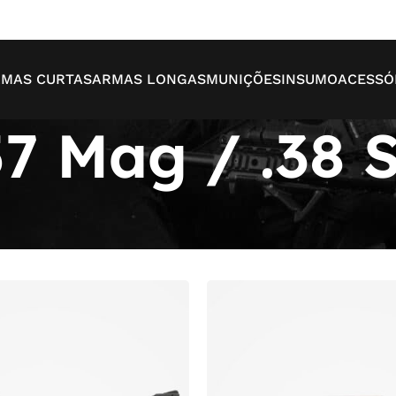
MAS CURTAS
ARMAS LONGAS
MUNIÇÕES
INSUMO
ACESSÓ
57 Mag / .38 
Mo