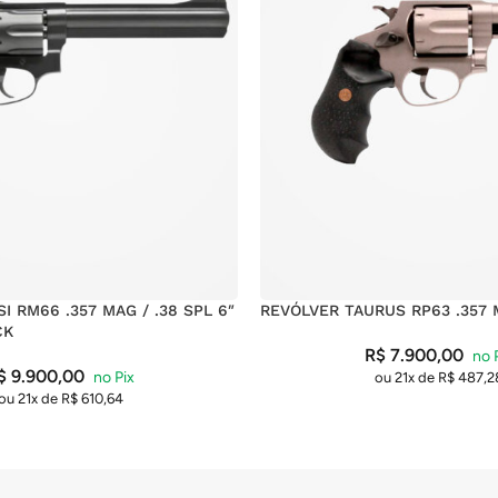
I RM66 .357 MAG / .38 SPL 6″
REVÓLVER TAURUS RP63 .357 M
CK
R$
7.900,00
$
9.900,00
ou 21x de
R$
487,2
ou 21x de
R$
610,64