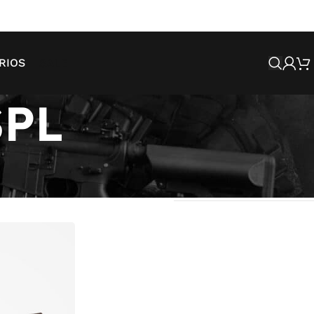
SALE
RIOS
SPL
Mostrando todos os 3 resultados
strar
9
12
18
24