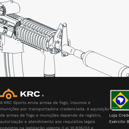
A KRC Sports envia armas de fogo, insumos e
munições por transportadora credenciada. A aquisição
de armas de fogo e munições depende de registro,
Loja Cred
autorização e atendimento aos requisitos legais
Exército B
previstos na legislação vigente (Lei 10.826/03 e