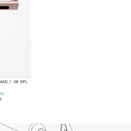
AG / .38 SPL
8