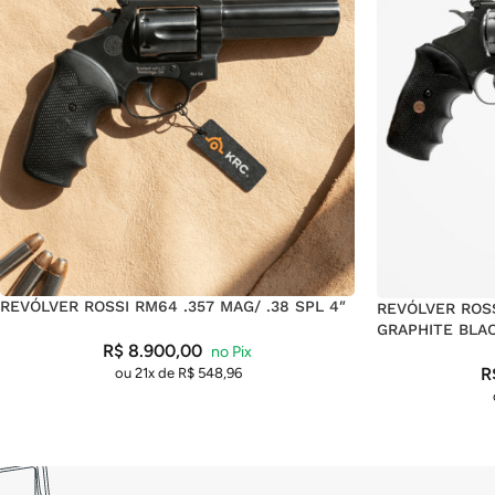
REVÓLVER ROSSI RM64 .357 MAG/ .38 SPL 4″
REVÓLVER ROSS
GRAPHITE BLA
R$
8.900,00
R
ou 21x de
R$
548,96