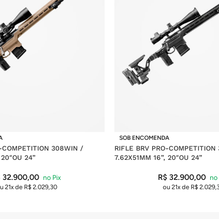
A
SOB ENCOMENDA
-COMPETITION 308WIN /
RIFLE BRV PRO-COMPETITION 
 20″OU 24”
7.62X51MM 16”, 20″OU 24”
$
32.900,00
R$
32.900,00
u 21x de
R$
2.029,30
ou 21x de
R$
2.029,