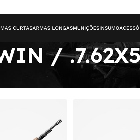
MAS CURTAS
ARMAS LONGAS
MUNIÇÕES
INSUMO
ACESSÓ
 WIN / .7.62X
Mo