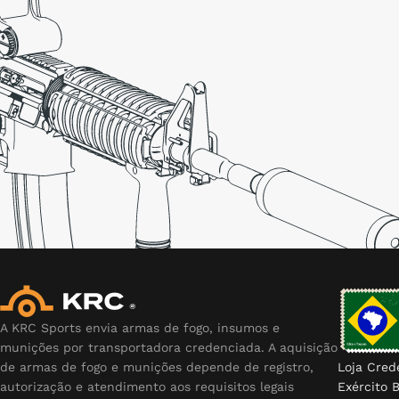
A KRC Sports envia armas de fogo, insumos e
munições por transportadora credenciada. A aquisição
de armas de fogo e munições depende de registro,
Loja Cred
autorização e atendimento aos requisitos legais
Exército B