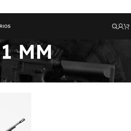
SALE
RIOS
51 MM
Mostrando todos os 3 resultados
strar
9
12
18
24