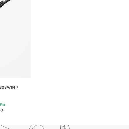
308WIN /
30